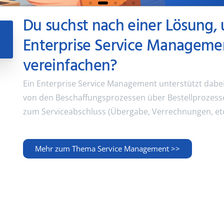
Du suchst nach einer Lösung,
Asset
Enterprise Service Manageme
Handover
vereinfachen?
and
Ein Enterprise Service Management unterstützt dabe
Inventory
von den Beschaffungsprozessen über Bestellprozesse
zum Serviceabschluss (Übergabe, Verrechnungen, etc.)
Inventuren am Jahresende
- Der Stresstest für jedes
Mehr zum Thema Service Management >>
Unternehmen
Zu AHAI >>