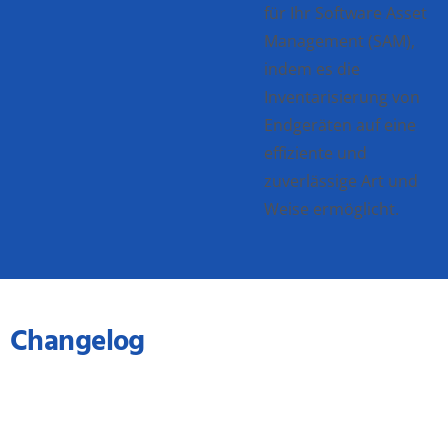
für Ihr Software Asset
Management (SAM),
indem es die
Inventarisierung von
Endgeräten auf eine
effiziente und
zuverlässige Art und
Weise ermöglicht.
Changelog