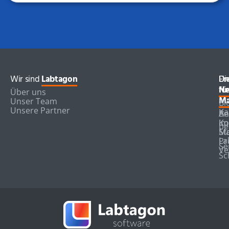
Wir sind
Labtagon
Di
Er
Un
für
für
Ne
Über uns
Ma
Ma
Unser Team
Bl
Unsere Partner
Ka
Be
An
Im
Ko
be
Ma
St
La
Pr
Se
Ve
Sc