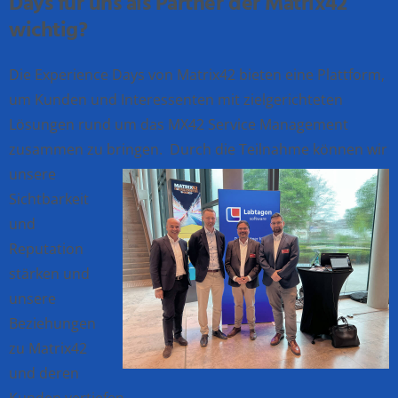
Days für uns als Partner der Matrix42
wichtig?
Die Experience Days von Matrix42 bieten eine Plattform,
um
Kunden und Interessenten mit zielgerichteten
Lösungen rund um das MX42 Service Management
zusammen zu bringen.
Durch die
Teilnahme können wir
unsere
Sichtbarkeit
und
Reputation
stärken und
unsere
Beziehungen
zu Matrix42
und deren
Kunden vertiefen.