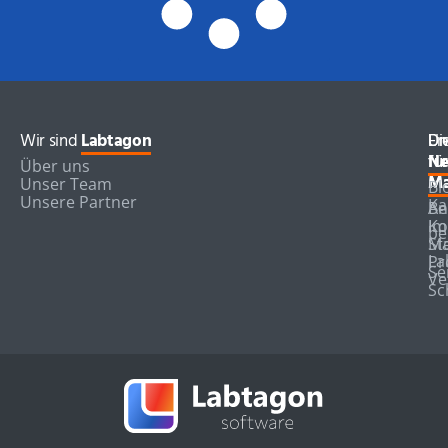
Wir sind
Labtagon
Di
Er
Un
für
für
Ne
Über uns
Ma
Ma
Unser Team
Bl
Unsere Partner
Ka
Be
An
Im
Ko
be
Ma
St
La
Pr
Se
Ve
Sc