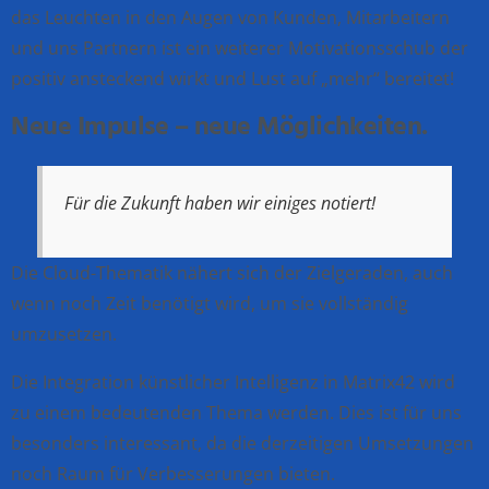
das Leuchten in den Augen von Kunden, Mitarbeitern
und uns Partnern ist ein weiterer Motivationsschub der
positiv ansteckend wirkt und Lust auf „mehr“ bereitet!
Neue Impulse – neue Möglichkeiten.
Für die Zukunft haben wir einiges notiert!
Die Cloud-Thematik nähert sich der Zielgeraden, auch
wenn noch Zeit benötigt wird, um sie vollständig
umzusetzen.
Die Integration künstlicher Intelligenz in Matrix42 wird
zu einem bedeutenden Thema werden. Dies ist für uns
besonders interessant, da die derzeitigen Umsetzungen
noch Raum für Verbesserungen bieten.