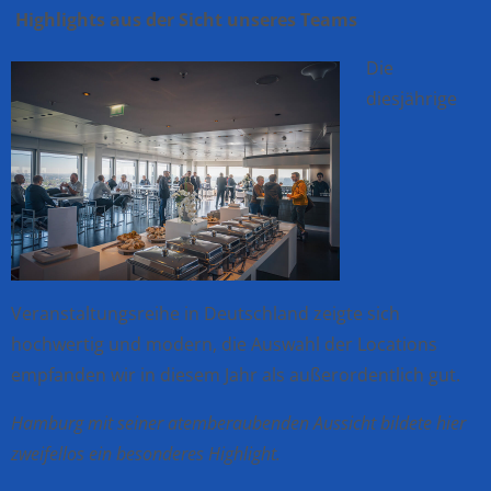
Highlights aus der Sicht unseres Teams
Die
diesjährige
Veranstaltungsreihe in Deutschland zeigte sich
hochwertig und modern, die Auswahl der Locations
empfanden wir in diesem Jahr
als
außerordentlich gut.
Hamburg mit seiner atemberaubenden Aussicht bildete hier
zweifellos ein besonderes Highlight.