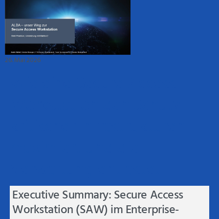
26. Mai 2026
Wie eine Secure Access
Workstation den Schutz
kritischer Infrastrukturen
maximiert und die
Verwaltung entlastet
Executive Summary: Secure Access
Workstation (SAW) im Enterprise-