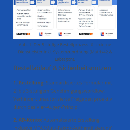
Abb. 1: Der 5-stufige Bestellprozess für externe
Dienstleister inkl. Systemzuordnung (Matrix42 &
Labtagon).
Bestellablauf & Sicherheitsnutzen
1. Bestellung:
Standardisiertes Formular mit
2- bis 3-stufigem Genehmigungsworkflow.
Verhindert unautorisierte Freigaben proaktiv
durch das Vier-Augen-Prinzip.
2. AD-Konto:
Automatisierte Erstellung
inklusive MFA (Multi-Faktor-Authentifizierung)