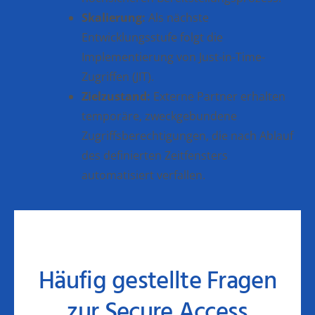
Skalierung:
Als nächste
Entwicklungsstufe folgt die
Implementierung von Just-in-Time-
Zugriffen (JIT).
Zielzustand:
Externe Partner erhalten
temporäre, zweckgebundene
Zugriffsberechtigungen, die nach Ablauf
des definierten Zeitfensters
automatisiert verfallen.
Häufig gestellte Fragen
zur Secure Access