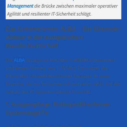
Management
die Brücke zwischen maximaler operativer
Agilität und resilienter IT-Sicherheit schlägt.
Das Unternehmen: ALBA – Ein führender
Akteur in der europäischen
Kreislaufwirtschaft
Die
ALBA
-Gruppe ist mit über 5.400 Mitarbeitenden
und einem Umsatz von 1,35 Mrd. Euro einer der
führenden Umweltdienstleister Europas. In einer
Branche, die zur kritischen Infrastruktur zählt, hat der
Schutz der IT-Systeme oberste Priorität.
1. Ausgangslage: Risikoprofil externer
Systemzugriffe